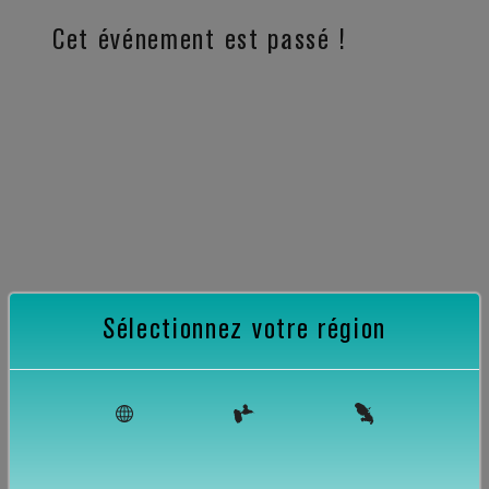
Cet événement est passé !
Sélectionnez votre région