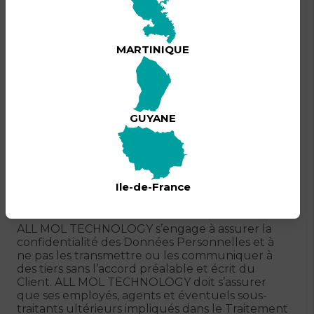
effectuées pour le compte du Client,
conformément à la Législation Applicable, et
notamment aux dispositions de l’article 30 du
MARTINIQUE
RGPD ;
f)
le cas échéant à la demande du Client,
compte tenu de la nature du Traitement et des
informations à sa disposition, aider le Client à
conduire une analyse d’impact relative à la
GUYANE
protection des données et participer aux
consultations préalables auprès de l’autorité de
contrôle.
Ile-de-France
3.4. Confidentialité
ALL MOL TECHNOLOGY s’engage à assurer la
confidentialité des Données Personnelles et à
ne pas les transmettre ou les communiquer à
des tiers sans l’accord préalable et écrit du
Client. ALL MOL TECHNOLOGY doit s’assurer
que ses employés, agents et éventuels sous-
traitants ultérieurs impliqués dans le Traitement