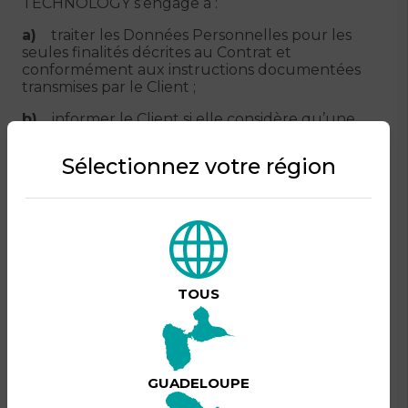
TECHNOLOGY s’engage à :
a)
traiter les Données Personnelles pour les
seules finalités décrites au Contrat et
conformément aux instructions documentées
transmises par le Client ;
b)
informer le Client si elle considère qu’une
de ses instructions constitue une violation de la
Législation Applicable ;
Sélectionnez votre région
c)
informer le Client si elle fait l’objet ou est
informée d’une plainte émise par une personne
concernée ou d’une demande ou d’un contrôle
de la part d’une autorité de contrôle
concernant le Traitement des Données
Personnelles ;
TOUS
d)
mettre à la disposition du Client, à sa
demande écrite et dans un délai raisonnable,
toutes les informations nécessaires pour
démontrer le respect de ses obligations au titre
de l’Accord ;
GUADELOUPE
e)
tenir un registre des activités de traitement