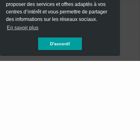
proposer des services et offres adaptés à vos
Acceuil dès 19h, ouverture de la Salle et installation du
centres d’intérêt et vous permettre de partager
public par les hôtesses.
des informations sur les réseaux sociaux.
CATÉGORIES
(hors boissons, disponible sur place au bar aux frais du
En savoir plus
public, accès libre)
CONCERTS
D'accord!
SOIREES
FESTIVALS
SPECTACLES
AUTRES
INFOS
Mentions Légales
Mentions Légales - Newsletter