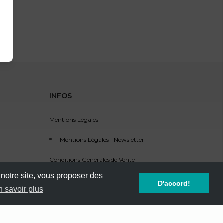
INFOS
Mentions Légales
Mentions Légales - Newsletter
Conditions Générales de Vente
 notre site, vous proposer des
Service Clients - SAV
D'accord!
n savoir plus
Référencement d'événement