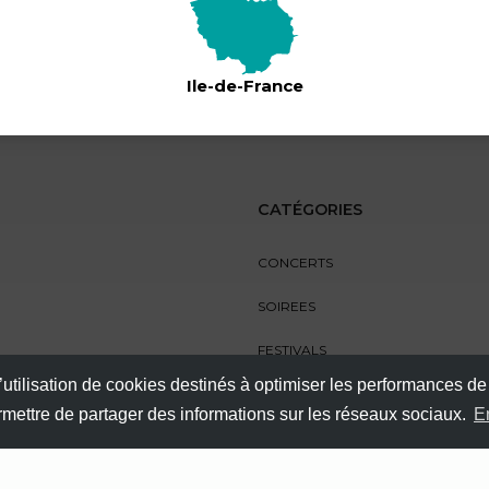
célèbrent toute la richesse de la Caraïbe.
WESTINDIES COVER
Caribbean Vybz and Mizik
Ile-de-France
CATÉGORIES
CONCERTS
SOIREES
FESTIVALS
’utilisation de cookies destinés à optimiser les performances de
SPECTACLES
ermettre de partager des informations sur les réseaux sociaux.
E
AUTRES