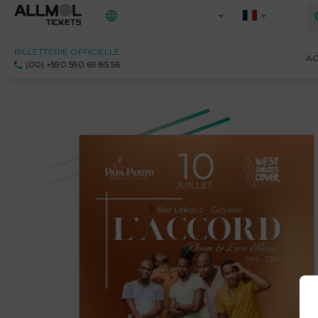
BILLETTERIE OFFICIELLE
Toutes les régions
AC
(00) +590 590 69 85 56
971 - Guadeloupe
972 - Martinique
973 - Guyane
Ile-de-France
Saint-Martin