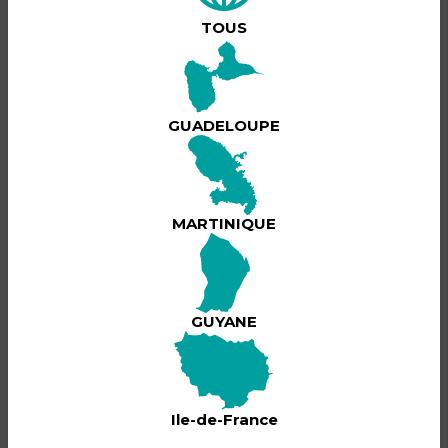
Vendredi 
13 février, 
TOUS
L’INSTANT 
Discothèque 
BILLETTERIE
t’ouvre les 
portes de LA 
GUADELOUPE
ZONE RÉTRO 
Cet événement est passé !
– Édition B4 
Spéciale 
Saint-
Valentin 
MARTINIQUE
 Une 
ambiance 
100% rétro, 
GUYANE
des vibes 
love & 
festives, et 
les meilleurs 
sons d’hier 
Ile-de-France
mixés par :