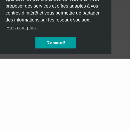
une nuit 
proposer des services et offres adaptés à vos
pleine de 
centres d’intérêt et vous permettre de partager
passion, de 
des informations sur les réseaux sociaux.
CATÉGORIES
souvenirs et 
En savoir plus
de good 
vibes 
CONCERTS
 Infos : 
D'accord!
0690 60 33 
SOIREES
30
FESTIVALS
 Ne rate 
pas LA 
SPECTACLES
soirée rétro 
de la Saint-
AUTRES
Valentin ! 
INFOS
Mentions Légales
Mentions Légales - Newsletter