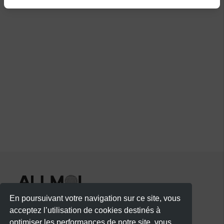
 DJ Sam
DJ Sixaf 
DJ Kolman
DJ Bobby
DJ Vin’s
 Coupe 
offerte aux 
femmes 
jusqu’à 
23h30
 À partir 
de 22h30
 Morne 
Vergain, 
Abymes
 Que tu 
viennes en 
couple ou 
En poursuivant votre navigation sur ce site, vous
entre amis, 
acceptez l’utilisation de cookies destinés à
prépare-toi à 
optimiser les performances de notre site, vous