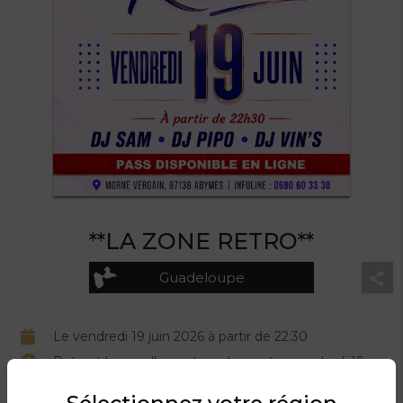
**LA ZONE RETRO**
Guadeloupe
Le vendredi 19 juin 2026 à partir de 22:30
Date et heure d'ouverture des portes vendredi 19
juin 2026 22:30