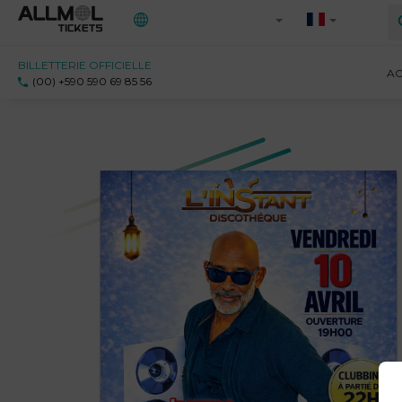
BILLETTERIE OFFICIELLE
Toutes les régions
AC
(00) +590 590 69 85 56
971 - Guadeloupe
972 - Martinique
973 - Guyane
Ile-de-France
Saint-Martin