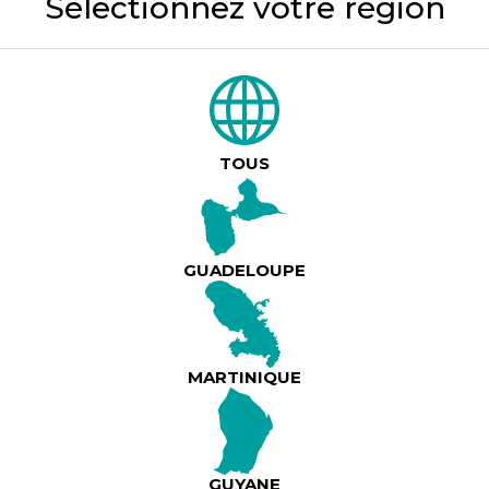
Sélectionnez votre région
Retrouvez Jacques D’Arbaud en showcase ce vendr
L’Instant ! 🎤✨
🕖 Ouverture dès 19h00
🎧 Avec DJ Vin’s, DJ Phill, DJ Kolman + Guest
TOUS
Lire plus
🎶 2 salles / 2 ambiances
🎤 Karaoké avec VJ Ksper
🍽️ Restauration en extérieur
GUADELOUPE
📍 Morne Vergain, 97139 Abymes
📞 Infoline :
0690 60 33 30
MARTINIQUE
Ambiance, musique et vibes au rendez-vous 💃🏽🕺
Ne ratez surtout pas cette soirée exceptionnelle !
GUYANE