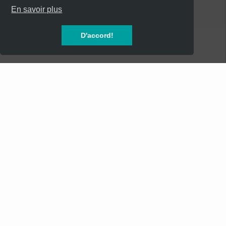
CATÉGORIES
En savoir plus
CONCERTS
D'accord!
SOIREES
FESTIVALS
SPECTACLES
AUTRES
INFOS
Mentions Légales
Mentions Légales - Newsletter
Conditions Générales de Vente
Service Clients - SAV