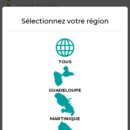
ESPACE ROUSSEAU
Organisé par FONLEBECK FREDY.
Sélectionnez votre région
DESCRIPTION DU PRODUIT
Soirée dansante avec 4 des meilleurs DJ de
Guadeloupe,
Artistes invités.
TOUS
Tenue correcte exigée,
La direction se réserve le droit d'entrée, même
muni d'un ticket.
GUADELOUPE
MARTINIQUE