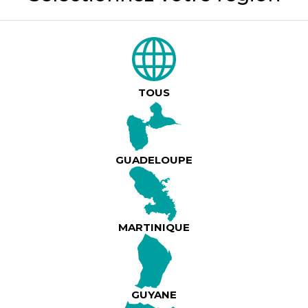
DESCRIPTION DU PRODUIT
La Nuit des Légendes MECENES & BLUES STA
VENDREDI 16 JANVIER 2026
Préparez-vous pour la soirée de légende de l'ann
TOUS
EVENTS à une soirée non masqué avec les group
légendes MECENES ET BLUES STARS avec aux pl
LEO973
TARIFS 25€ en prévente / 30€ sur place
GUADELOUPE
Lire plus
TENTEZ DE GAGNER UN BILLET D'AVION CAYE
FORTALEZA
Infoline : 0694419600
MARTINIQUE
GUYANE