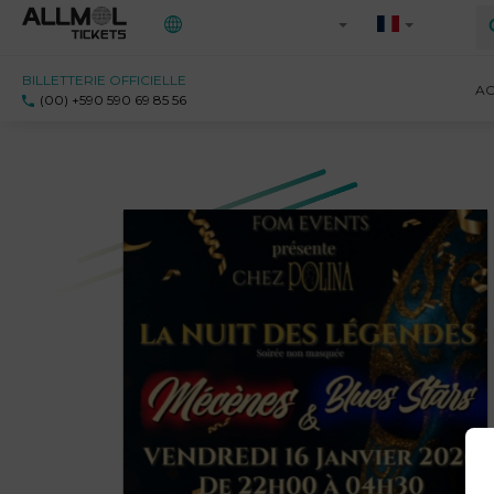
BILLETTERIE OFFICIELLE
Toutes les régions
AC
(00) +590 590 69 85 56
971 - Guadeloupe
972 - Martinique
973 - Guyane
Ile-de-France
Saint-Martin