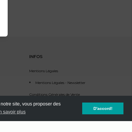
INFOS
Mentions Légales
Mentions Légales - Newsletter
Conditions Générales de Vente
 notre site, vous proposer des
Service Clients - SAV
D'accord!
n savoir plus
Référencement d'événement