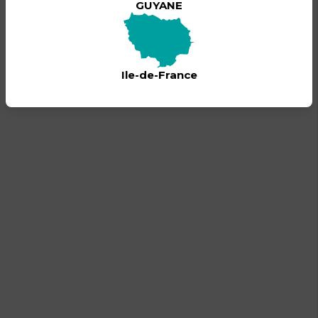
GUYANE
Fermeture des portes: 20h30
1 ticket acheté = 1 entrée
contact: contact:
info@eclatsprod.com
Ile-de-France