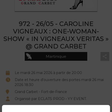
972 - 26/05 - CAROLINE
VIGNEAUX : ONE-WOMAN-
SHOW « IN VIGNEAUX VERITAS »
@ GRAND CARBET
Martinique
Le mardi 26 mai 2026 à partir de 20:00
Date et heure d'ouverture des portes mardi 26 mai
2026 18:30
Grand Carbet - Fort-de-France
Organisé par ECLATS PROD - YY EVENT.