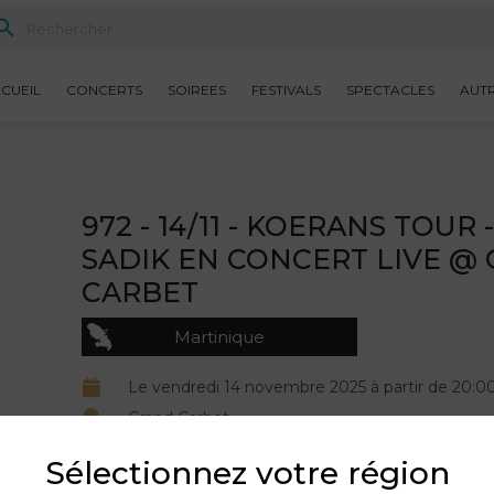
CUEIL
CONCERTS
SOIREES
FESTIVALS
SPECTACLES
AUT
972 - 14/11 - KOERANS TOUR 
SADIK EN CONCERT LIVE @
CARBET
Martinique
Le vendredi 14 novembre 2025 à partir de 20:0
Grand Carbet
Organisé par Le Bon Tuyau Music LBTM.
Sélectionnez votre région