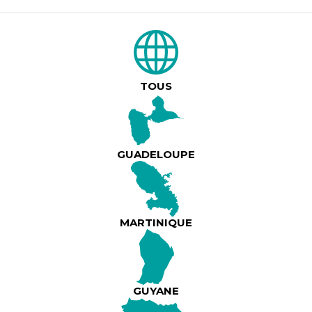
DESCRIPTION DU PRODUIT
LBTM présente : Misié Sadik - Koréans Tour
Misié Sadik viendra présenter son tout nouve
Koérans en Martinique le vendredi 14 novemb
TOUS
Grand Carbet.
Ouverture des portes : 19H00
GUADELOUPE
Lire plus
Début du spectacle : 20H00
Lieu : Grand Carbet, Fort-de-France, Martiniq
MARTINIQUE
Infoline : 06 90 159 049
Réservation CE (uniquement par mail) :
hello.lbtm@gmail.com
GUYANE
Dates de la tournée Misié Sadik :