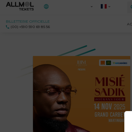
BILLETTERIE OFFICIELLE
Toutes les régions
AC
(00) +590 590 69 85 56
971 - Guadeloupe
972 - Martinique
973 - Guyane
Ile-de-France
Saint-Martin