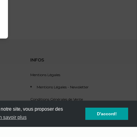
INFOS
Mentions Légales
Mentions Légales - Newsletter
Conditions Générales de Vente
 notre site, vous proposer des
Service Clients - SAV
D'accord!
n savoir plus
Référencement d'événement