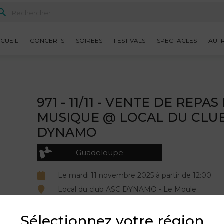
CUEIL
CONCERTS
SOIREES
FESTIVALS
SPECTACLES
AUT
971 - 11/11 - VENTE DE REPAS
MUSIQUE @ LOCAL DU CLU
DYNAMO
Guadeloupe
Le mardi 11 novembre 2025 à partir de 12:00
Local du club ASC DYNAMO - Le Moule
Organisé par ASC DYNAMO.
Sélectionnez votre région