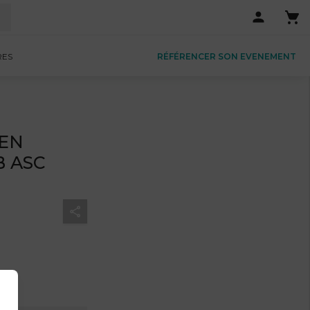
RES
RÉFÉRENCER SON EVENEMENT
 EN
B ASC