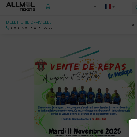
BILLETTERIE OFFICIELLE
Toutes les régions
AC
(00) +590 590 69 85 56
971 - Guadeloupe
972 - Martinique
973 - Guyane
Ile-de-France
Saint-Martin