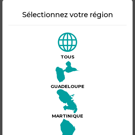
Organisé par .
Sélectionnez votre région
DESCRIPTION DU PRODUIT
Le week-end de la Pentecôte marque le grand retour du
Festival Terre de Blues à Marie-Galante sous le thème
Mémoire et Pulsations.
Du 22 au 25 mai, pour sa 24ᵉ édition, l’île aux cent moulins
TOUS
s’apprête à vibrer au rythme des voix, des rencontres et
des émotions partagées. Quatre jours où intensité,
découvertes, vibrations collectives animeront Marie-
Galante qui devient, plus que jamais, une scène ouverte
Lire plus
sur le monde.
GUADELOUPE
VENDREDI 22 MAI 2026 :
19:00 - RAYAN LABICHE
20:30 - KLASS
22:00 - REAL LIMIT
MARTINIQUE
BILLETTERIE
SAMEDI 23 MAI 2026 :