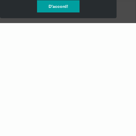
CONCERTS
D'accord!
SOIREES
FESTIVALS
SPECTACLES
AUTRES
INFOS
Mentions Légales
Mentions Légales - Newsletter
Conditions Générales de Vente
Service Clients - SAV
Référencement d'événement