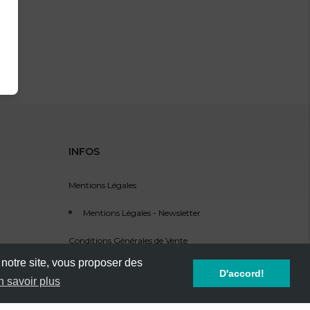
INFOS
Mentions Légales
Mentions Légales - Newsletter
Conditions Générales de Vente
 notre site, vous proposer des
Service Clients - SAV
D'accord!
n savoir plus
Référencement d'événement