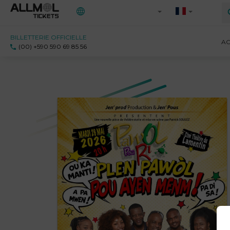
BILLETTERIE OFFICIELLE
Toutes les régions
AC
(00) +590 590 69 85 56
971 - Guadeloupe
972 - Martinique
973 - Guyane
Ile-de-France
Saint-Martin