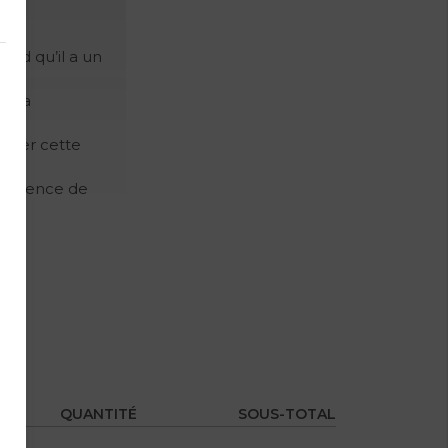
end qu’il a un
e la
noncer cette
existence de
QUANTITÉ
SOUS-TOTAL