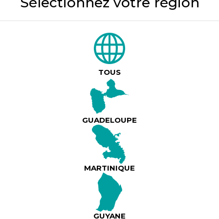
Sélectionnez votre région
DESCRIPTION DU PRODUIT
Richard, père d’une famille très modeste appr
fils de vingt cinq ans.
Ce dernier, débarque en Guadeloupe pour fair
connaissance de son père.
Le père de famille a les pires difficultés à an
TOUS
nouvelle à sa femme et ses deux filles.
Et sachant que son épouse connaissait déjà l’
la mère de ce garçon.
GUADELOUPE
MARTINIQUE
PRIX
GUYANE