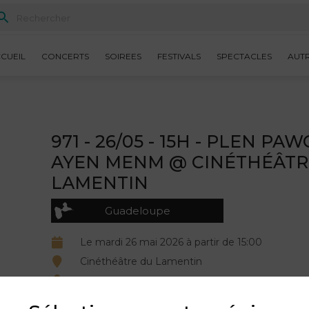
CUEIL
CONCERTS
SOIREES
FESTIVALS
SPECTACLES
AUT
971 - 26/05 - 15H - PLEN PA
AYEN MENM @ CINÉTHÉÂTR
LAMENTIN
Guadeloupe
Le mardi 26 mai 2026 à partir de 15:00
Cinéthéâtre du Lamentin
Organisé par Association JEN' POUSS.