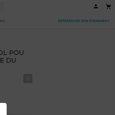
RES
RÉFÉRENCER SON EVENEMENT
WOL POU
E DU