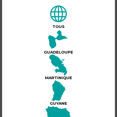
DESCRIPTION DU PRODUIT
🎉 25 ANS DÉJÀ – GÉNÉRATION LAKASA 🎉
un événement exceptionnel placé sous le signe de la
TOUS
musique et des souvenirs dans un lieu mythique qui a
marqué toute une génération !
🎤 LIVE dès 20h00 avec SOFT, KWAXIKOLOR & JOCELYNE
GUADELOUPE
BEROARD
Lire plus
🔥 À partir de 00H00 : OLD ZOUK CARIBBEAN
💃 2 salles • 2 ambiances
MARTINIQUE
🎧 Avec WIWI, FANO, ALEX, PHIL, KILLER, THIERRY,
DANKERS, DALTON, JICYPIE & GUNSHOT
BILLETTERIE
📅 Samedi 25 juillet 2026
GUYANE
📍 LaCaz'Art
🕖 Ouverture des portes : 19h00