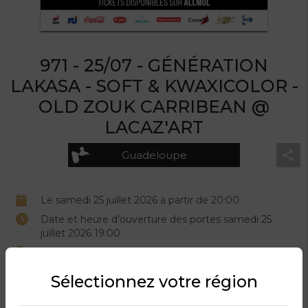
971 - 25/07 - GÉNÉRATION
LAKASA - SOFT & KWAXICOLOR -
OLD ZOUK CARRIBEAN @
LACAZ'ART
Guadeloupe
Le samedi 25 juillet 2026 à partir de 20:00
Date et heure d'ouverture des portes samedi 25
juillet 2026 19:00
Lacaz’art
Organisé par LBTM.
Sélectionnez votre région