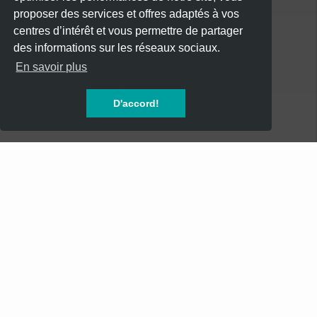
proposer des services et offres adaptés à vos
centres d’intérêt et vous permettre de partager
des informations sur les réseaux sociaux.
CATÉGORIES
En savoir plus
CONCERTS
D'accord!
SOIREES
FESTIVALS
SPECTACLES
AUTRES
INFOS
Mentions Légales
Mentions Légales - Newsletter