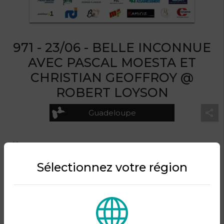
971 - 23/06 - BELLE INCONNUE
AVEC PASCAL MOESTA ET
CHRISTIAN GEOFFROY @
ROBERT LOYSON
Guadeloupe
Le mardi 23 juin 2026 à partir de 20:00
Robert Loyson - Le Moule
Sélectionnez votre région
Organisé par KRB Prod.
DESCRIPTION DU PRODUIT