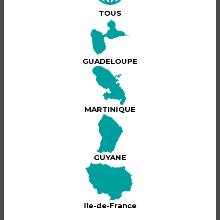
Une pièce de Jerome BOECASSE avec Pascal
MOESTA et Christian GEOFFROY
TOUS
Infoline :
0691 257 715
GUADELOUPE
BILLETTERIE
MARTINIQUE
GUYANE
Ile-de-France