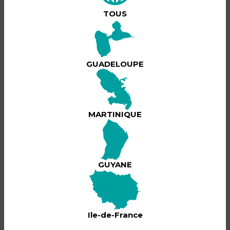
Une pièce de Jerome BOECASSE avec Pascal
MOESTA et Christian GEOFFROY
TOUS
Infoline :
0691 257 715
GUADELOUPE
BILLETTERIE
MARTINIQUE
GUYANE
Ile-de-France