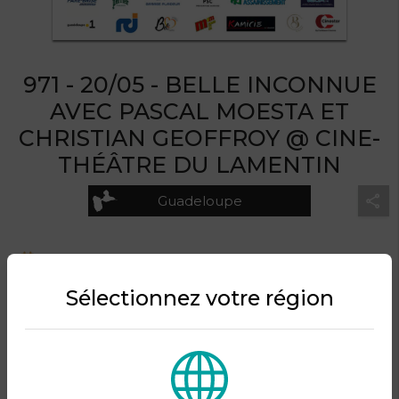
971 - 20/05 - BELLE INCONNUE
AVEC PASCAL MOESTA ET
CHRISTIAN GEOFFROY @ CINE-
THÉÂTRE DU LAMENTIN
Guadeloupe
Le mercredi 20 mai 2026 à partir de 20:00
Cine-Théâtre du Lamentin
Sélectionnez votre région
Organisé par KRB Prod.
DESCRIPTION DU PRODUIT