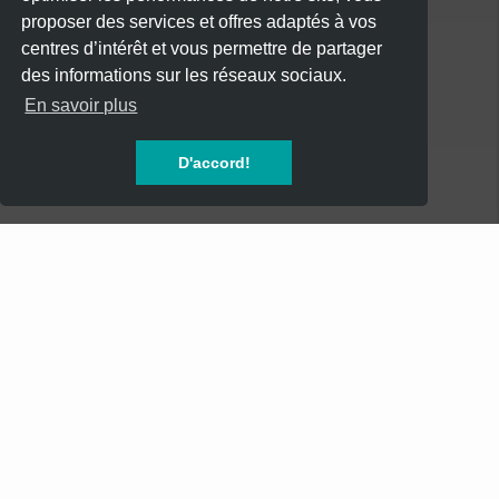
proposer des services et offres adaptés à vos
centres d’intérêt et vous permettre de partager
des informations sur les réseaux sociaux.
CATÉGORIES
En savoir plus
CONCERTS
D'accord!
SOIREES
FESTIVALS
SPECTACLES
AUTRES
INFOS
Mentions Légales
Mentions Légales - Newsletter