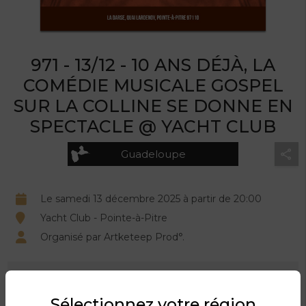
971 - 13/12 - 10 ANS DÉJÀ, LA
COMÉDIE MUSICALE GOSPEL
SUR LA COLLINE SE DONNE EN
SPECTACLE @ YACHT CLUB
Guadeloupe
Le samedi 13 décembre 2025 à partir de 20:00
Yacht Club - Pointe-à-Pitre
Organisé par Artketeep Prod°.
DESCRIPTION DU PRODUIT
Sélectionnez votre région