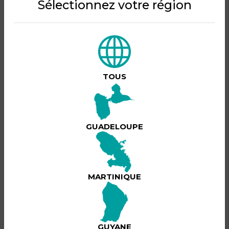
Sélectionnez votre région
🔥 LA NIE’SS – LA soirée à ne pas rater 🔥
📅 13 JUIN 2026
⏰ 22H – 04H
📍 An Fon La – Chez Les Rousseau
TOUS
Prépare-toi pour une nuit 🔥🔥🔥 avec une ambiance de
folie, du son lourd et une vibe inoubliable !
Lire plus
🎤 Artiste invité : T Kimp Gee
GUADELOUPE
🎧 Aux platines : VJ Ben, DJ Dankers, DJ Spycko, DJ 507
💃🏽🕺🏽 Dress code soigné exigé
BILLETTERIE
🚫 Pas de bijoux ostentatoires
MARTINIQUE
🪪 Pièce d’identité obligatoire
Cet événement est passé !
🔞 Réservé aux +25 ans
🎟️ Tickets disponibles sur Allmol 👉🏾
GUYANE