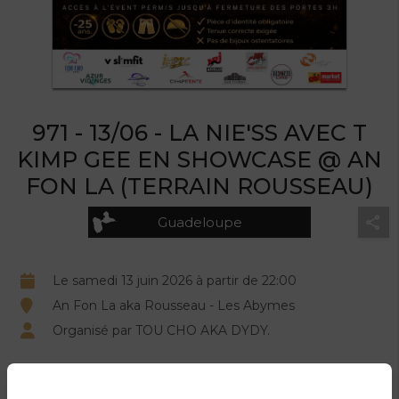
971 - 13/06 - LA NIE'SS AVEC T
KIMP GEE EN SHOWCASE @ AN
FON LA (TERRAIN ROUSSEAU)
Guadeloupe
Le samedi 13 juin 2026 à partir de 22:00
An Fon La aka Rousseau - Les Abymes
Organisé par TOU CHO AKA DYDY.
DESCRIPTION DU PRODUIT