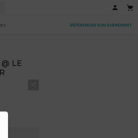
RES
RÉFÉRENCER SON EVENEMENT
C @ LE
R