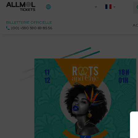
BILLETTERIE OFFICIELLE
Toutes les régions
AC
(00) +590 590 69 85 56
971 - Guadeloupe
972 - Martinique
973 - Guyane
Ile-de-France
Saint-Martin