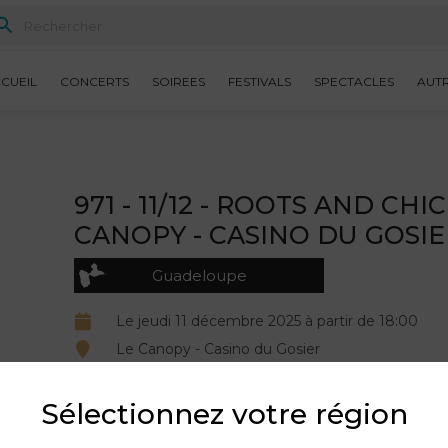
CUEIL
CONCERTS
SOIREES
FESTIVALS
SPECTACLES
AUT
971 - 11/12 - ROOTS AND CHI
CANOPY - CASINO DU GOSIE
Guadeloupe
Le jeudi 11 décembre 2025 à partir de 18:00
Le Canopy - Casino du Gosier
Organisé par Maroon.
Sélectionnez votre région
DESCRIPTION DU PRODUIT