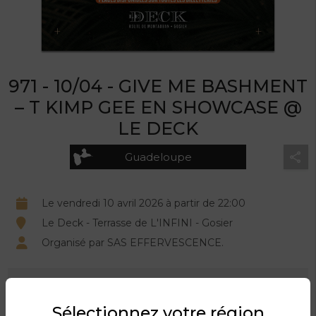
971 - 10/04 - GIVE ME BASHMENT
– T KIMP GEE EN SHOWCASE @
LE DECK
Guadeloupe
Le vendredi 10 avril 2026 à partir de 22:00
Le Deck - Terrasse de L'INFINI - Gosier
Organisé par SAS EFFERVESCENCE.
DESCRIPTION DU PRODUIT
Sélectionnez votre région