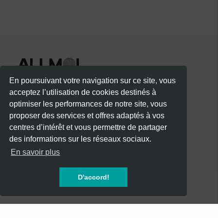
vibe dancehall et hip-hop pure.
GIVE ME BASHMENT ce n’est pas une simple
soirée…
c’est l’expérience dancehall & hip-hop à ne pas
En poursuivant votre navigation sur ce site, vous
manquer avec T KIMP G et les meilleurs DJs pour
acceptez l’utilisation de cookies destinés à
mettre le feu.
optimiser les performances de notre site, vous
proposer des services et offres adaptés à vos
Interdit aux moins de 22 ans.
centres d’intérêt et vous permettre de partager
des informations sur les réseaux sociaux.
La direction se réserve le droit d’entrée.
CATÉGORIES
En savoir plus
CONCERTS
D'accord!
Terrasse de L’Infini – Le Deck
SOIREES
99 route de Montauban, Gosier
FESTIVALS