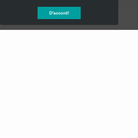
CONCERTS
D'accord!
SOIREES
FESTIVALS
SPECTACLES
AUTRES
INFOS
Mentions Légales
Mentions Légales - Newsletter
Conditions Générales de Vente
Service Clients - SAV