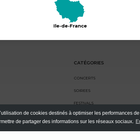
d’autres surprises !
🎟 Tarifs :
Ile-de-France
* 40 € – Premières places (quant
limitée)
* 55 € – Tarif normal
* 60 € – Sur place
CATÉGORIES
* 80 € – VIP ⭐
CONCERTS
⚡ Réservez maintenant et soyez d
SOIREES
pour une nuit de légende ! 🎶🔥
FESTIVALS
’utilisation de cookies destinés à optimiser les performances de
SPECTACLES
ermettre de partager des informations sur les réseaux sociaux.
E
AUTRES