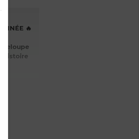
’ANNÉE 🔥
uadeloupe
’histoire
Rotin,
n et