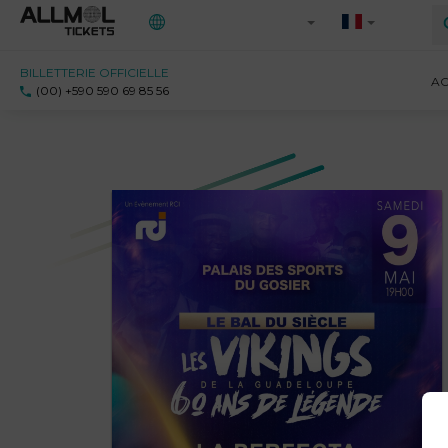
BILLETTERIE OFFICIELLE
Toutes les régions
AC
(00) +590 590 69 85 56
971 - Guadeloupe
972 - Martinique
973 - Guyane
Ile-de-France
Saint-Martin