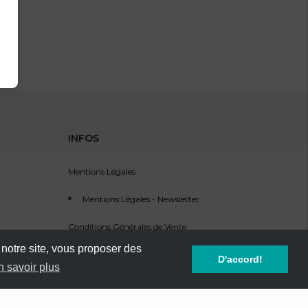
ité
INFOS
Mentions Légales
e la fête
Mentions Légales - Newsletter
Conditions Générales de Vente
 notre site, vous proposer des
Service Clients - SAV
D'accord!
n savoir plus
Référencement d'événement