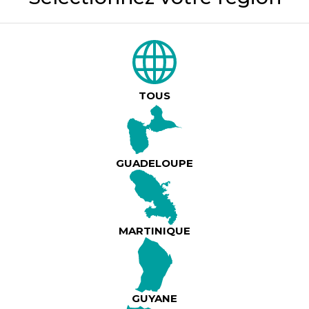
DESCRIPTION DU PRODUIT
🔥 L’ÉVÉNEMENT MUSICAL DE L
TOUS
Les légendaires Vikings de la G
célèbrent 60 ans de musique et d
!
GUADELOUPE
Lire plus
📅 9 mai 2026 – 19h
📍 Palais des Sports du Gosier
MARTINIQUE
✨ Invité d’honneur : La Perfecta
Avec : Joëlle Ursull, Jean-Michel 
Fred Deshayes,Harry Soudouraye
GUYANE