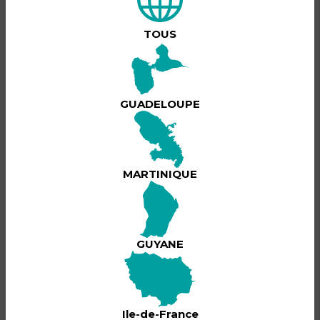
Reggaeton, House…
Une ambiance 100 % Latino, 100 % fiesta !
TOUS
Dress code : caliente & stylé
Viens danser, vibrer, sourire… c’est la Noche
Latina Party.
BILLETTERIE
GUADELOUPE
INFINI CLUB , 99 route de Montauban 97190 Le
Cet événement est passé !
Gosier
MARTINIQUE
GUYANE
Ile-de-France