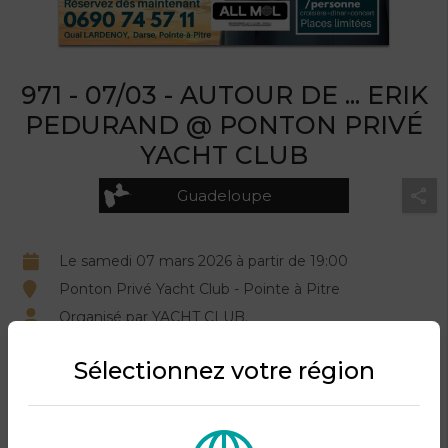
971 - 07/03 - AUTOUR DE ... ERIK
PEDURAND @ PONTON PRIVÉ
YACHT CLUB
Guadeloupe
Le samedi 07 mars 2026 à partir de 19:00
Ponton Privé Yacht Club - Pointe à Pitre
Organisé par YACHT CLUB.
Sélectionnez votre région
DESCRIPTION DU PRODUIT
Autour d’Erick Pedurand