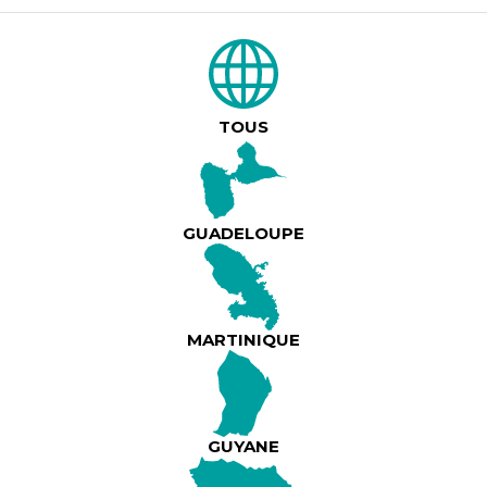
DESCRIPTION DU PRODUIT
🎶 Une voix. Une légende. Une nuit d’exception. J
Cabrimol & la Maafia All Stars en live au Yacht Clu
TOUS
février – 20h 🔥 Concert intense • ambiance éléga
garanties 🎟️ Concert : 25€ 🍽️ Dîner + concert : 75€
0690 74 57 11 🎫 Billets : Allmol ✨ Le Yacht Club, 
devient expérience.
GUADELOUPE
MARTINIQUE
GUYANE