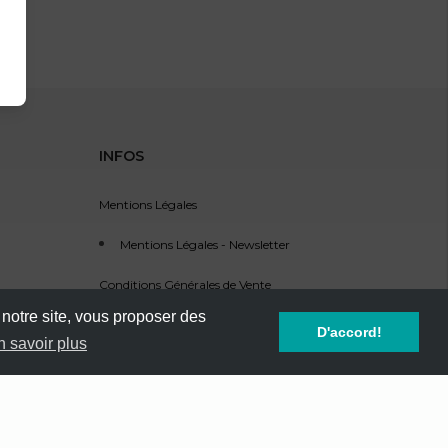
INFOS
Mentions Légales
Mentions Légales - Newsletter
Conditions Générales de Vente
 notre site, vous proposer des
Service Clients - SAV
D'accord!
n savoir plus
Référencement d'événement