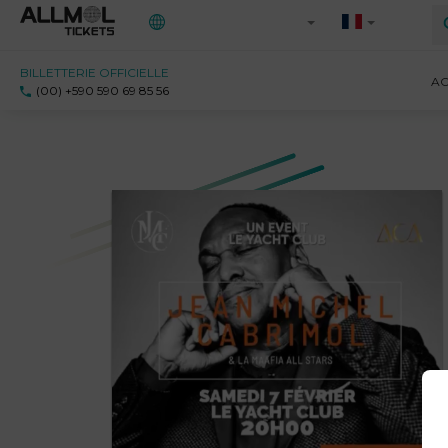
BILLETTERIE OFFICIELLE
Toutes les régions
AC
(00) +590 590 69 85 56
971 - Guadeloupe
972 - Martinique
973 - Guyane
Ile-de-France
Saint-Martin