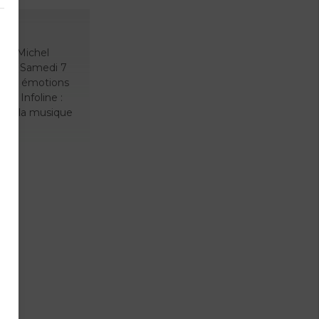
ean-Michel
b. 📍 Samedi 7
nte • émotions
 📞 Infoline :
là où la musique