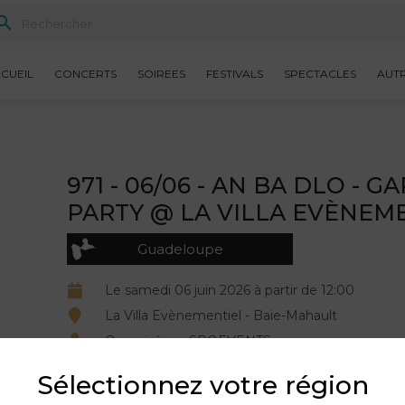
CUEIL
CONCERTS
SOIREES
FESTIVALS
SPECTACLES
AUT
971 - 06/06 - AN BA DLO - 
PARTY @ LA VILLA EVÈNEM
Guadeloupe
Le samedi 06 juin 2026 à partir de 12:00
La Villa Evènementiel - Baie-Mahault
Organisé par SPOEVENTS.
Sélectionnez votre région
DESCRIPTION DU PRODUIT