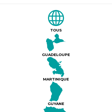
 AN BA DLO – La Garden Party des équipages
Pensé comme un véritable moment de partage et de 
TOUS
AN BA DLO est un rendez-vous unique dédié aux é
Traditour, à leurs familles et à leurs proches.
Lire plus
GUADELOUPE
Dans un cadre extérieur, sécurisé et chaleureux, c
vous invite à vous retrouver autrement : autour d’u
d’une ambiance musicale festive et d’espaces adapt
âges.
MARTINIQUE
Entre détente, musique, jeux et échanges, AN BA D
moment hors du temps, où chacun peut se reconne
GUYANE
l’essentiel : le plaisir d’être ensemble.