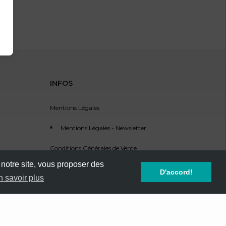
INFOS
Mentions Légales
Mentions Légales - Newsletter
Conditions Générales de Vente
 notre site, vous proposer des
Service Clients - SAV
D'accord!
n savoir plus
Référencement d'événement