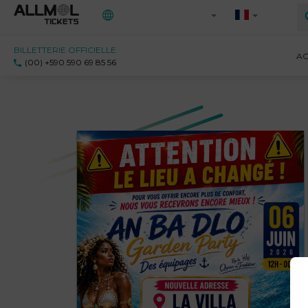
BILLETTERIE OFFICIELLE
Toutes les régions
AC
(00) +590 590 69 85 56
971 - Guadeloupe
972 - Martinique
973 - Guyane
Ile-de-France
Saint-Martin