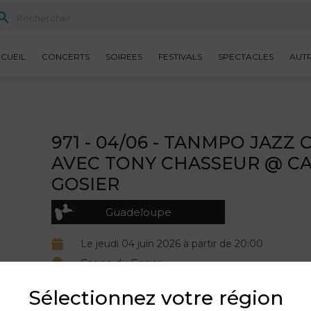
CUEIL
CONCERTS
SOIREES
FESTIVALS
SPECTACLES
AUT
971 - 04/06 - TANMPO JAZZ
AVEC TONY CHASSEUR @ C
GOSIER
Guadeloupe
Le jeudi 04 juin 2026 à partir de 20:00
Casino du Gosier
Organisé par GOSIER LES BAINS.
Sélectionnez votre région