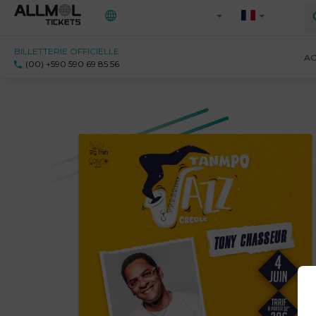
BILLETTERIE OFFICIELLE
Toutes les régions
AC
(00) +590 590 69 85 56
971 - Guadeloupe
972 - Martinique
973 - Guyane
Ile-de-France
Saint-Martin