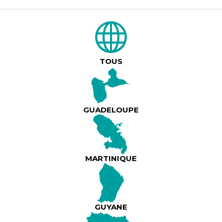
DESCRIPTION DU PRODUIT
TONY CHASSEUR
LE BIG FISH LIVE
TOUS
Vous présente le : TANMPO JAZZ CRÉOLE
Le JEUDI 04 JUIN avec comme invité :
GUADELOUPE
Lire plus
TONY CHASSEUR
🍽 : POSSIBILITÉ DE SE RESTAURER SUR PLAC
MARTINIQUE
⚠️ : PIÈCE D’IDENTITÉ PHYSIQUE OBLIGATOIR
⛔️ : ÉTABLISSEMENT RÉSERVE AUX MAJEURS
🪑 : PLACES ASSISES LIMITÉES
GUYANE