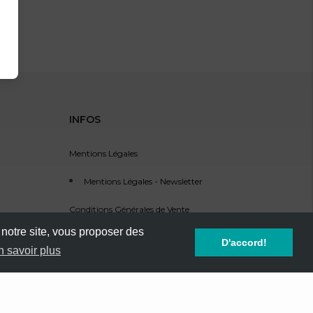
INFOS
Mentions Légales
Mentions Légales - Newsletter
Conditions Générales de Vente
 notre site, vous proposer des
Service Clients - SAV
D'accord!
n savoir plus
Référencement d'événement