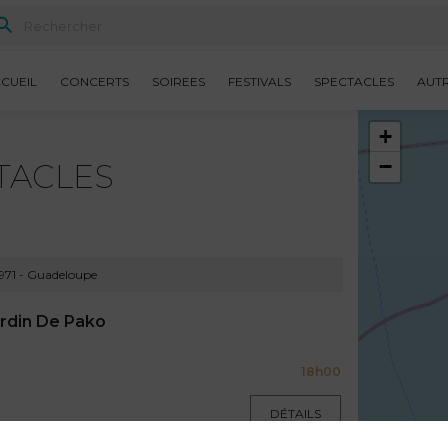
CUEIL
CONCERTS
SOIREES
FESTIVALS
SPECTACLES
AUT
+
−
TACLES
971 - Guadeloupe
ardin De Pako
18h00
DÉTAILS