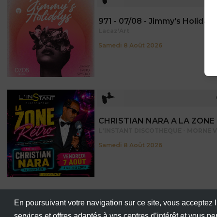
971 - Guadeloupe
971 - 07/08 - Jimmy's Holiday
Lacaz'Art
Samedi 8 Août 2026
971 - Guadeloupe
CHRISTIAN NARA A LA ZONE
L'INSTANT DISCOTHEQUE - MORNE V
Samedi 8 Août 2026
En poursuivant votre navigation sur ce site, vous acceptez l
971 - Guadeloupe
services et offres adaptés à vos centres d’intérêt et vous p