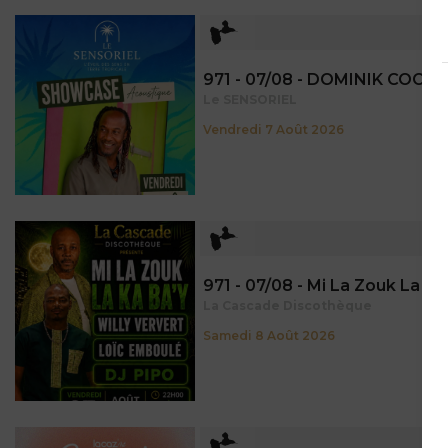
971 - Guadeloupe
971 - 07/08 - DOMINIK COCO 
Le SENSORIEL
Vendredi 7 Août 2026
971 - Guadeloupe
La Cascade Discothèque
Samedi 8 Août 2026