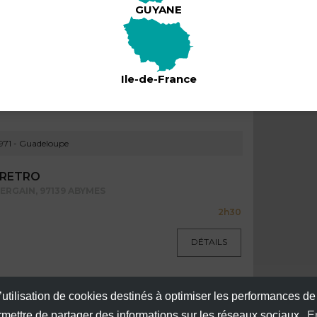
GUYANE
s @ Lacaz'art
2h00
Ile-de-France
DÉTAILS
971 - Guadeloupe
 RETRO
ERGAIN, 97139 ABYMES
2h30
DÉTAILS
971 - Guadeloupe
’utilisation de cookies destinés à optimiser les performances de
ermettre de partager des informations sur les réseaux sociaux.
E