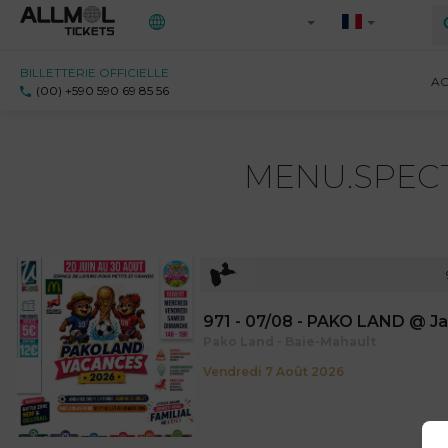
BILLETTERIE OFFICIELLE
Toutes les régions
AC
(00) +590 590 69 85 56
971 - Guadeloupe
972 - Martinique
MENU.SPEC
973 - Guyane
Ile-de-France
Saint-Martin
971 - 07/08 - PAKO LAND @ J
Pako Land - Baie-Mahault
Vendredi 7 Août 2026