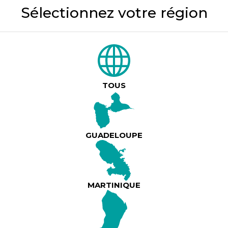
Sélectionnez votre région
971 - Guadeloupe
En Showcase Acoustique @ Le Sensoriel
23h00
TOUS
DÉTAILS
971 - Guadeloupe
GUADELOUPE
971 - 07/08 - Mi La Zouk La Ka Ba'y Ed. Willy Ververt, Loïc Emboulé @ La Cascade Discothèque
2h00
MARTINIQUE
DÉTAILS
971 - Guadeloupe