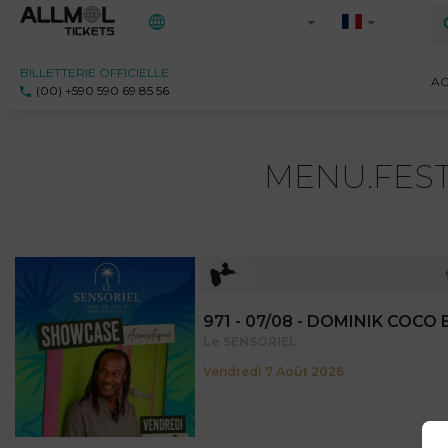
BILLETTERIE OFFICIELLE
Toutes les régions
AC
(00) +590 590 69 85 56
971 - Guadeloupe
972 - Martinique
MENU.FEST
973 - Guyane
Ile-de-France
Saint-Martin
971 - 07/08 - DOMINIK COCO 
Le SENSORIEL
Vendredi 7 Août 2026