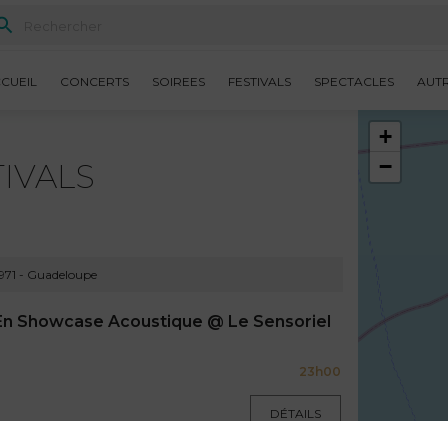
CUEIL
CONCERTS
SOIREES
FESTIVALS
SPECTACLES
AUT
+
−
IVALS
971 - Guadeloupe
En Showcase Acoustique @ Le Sensoriel
23h00
DÉTAILS