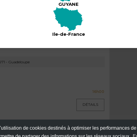
GUYANE
ardin De Pako
18h00
Ile-de-France
DÉTAILS
971 - Guadeloupe
16h00
DÉTAILS
971 - Guadeloupe
’utilisation de cookies destinés à optimiser les performances de
ermettre de partager des informations sur les réseaux sociaux.
E