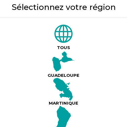
Sélectionnez votre région
971 - Guadeloupe
971 - 07/08 - Mi La Zouk La Ka Ba'y Ed. Willy Ververt, Loïc Emboulé @ La Cascade Discothèque
2h00
TOUS
DÉTAILS
971 - Guadeloupe
GUADELOUPE
 RETRO
ERGAIN, 97139 ABYMES
2h30
MARTINIQUE
DÉTAILS
971 - Guadeloupe