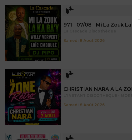
971 - Guadeloupe
La Cascade Discothèque
Samedi 8 Août 2026
971 - Guadeloupe
CHRISTIAN NARA A LA ZONE
L'INSTANT DISCOTHEQUE - MORNE V
Samedi 8 Août 2026