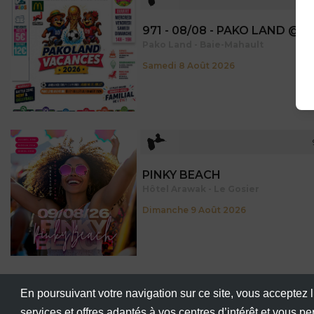
971 - Guadeloupe
971 - 08/08 - PAKO LAND @ J
Pako Land - Baie-Mahault
Samedi 8 Août 2026
971 - Guadeloupe
PINKY BEACH
Hôtel Arawak - Le Gosier
Dimanche 9 Août 2026
En poursuivant votre navigation sur ce site, vous acceptez l
971 - Guadeloupe
services et offres adaptés à vos centres d’intérêt et vous p