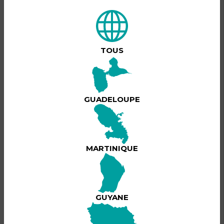
DESCRIPTION DU PRODUIT
✨
La Zone
Rétro
TOUS
débarque à
L’Instant
Discothèque
!
✨
GUADELOUPE
Prépare ton
BILLETTERIE
meilleur look
rétro et viens
faire la fête
Cet événement est passé !
avec nous
MARTINIQUE
pour une
soirée 100%
ambiance,
musique et
good vibes !
GUYANE
🕺💃🎶
📅
Vendredi