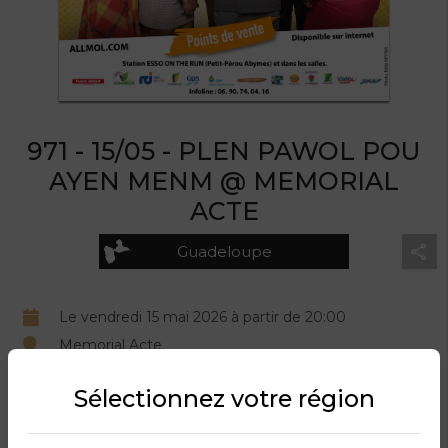
971 - 15/05 - PLEN PAWOL POU
AYEN MENM @ MEMORIAL
ACTE
Guadeloupe
Le vendredi 15 mai 2026 à partir de 20:00
Memorial Acte
Organisé par RCI GUADELOUPE.
Sélectionnez votre région
DESCRIPTION DU PRODUIT