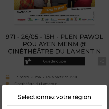
971 - 26/05 - 15H - PLEN PAWOL
POU AYEN MENM @
CINÉTHÉÂTRE DU LAMENTIN
Guadeloupe
Le mardi 26 mai 2026 à partir de 15:00
Cinéthéâtre du Lamentin
Organisé par Association JEN' POUSS.
Sélectionnez votre région
DESCRIPTION DU PRODUIT