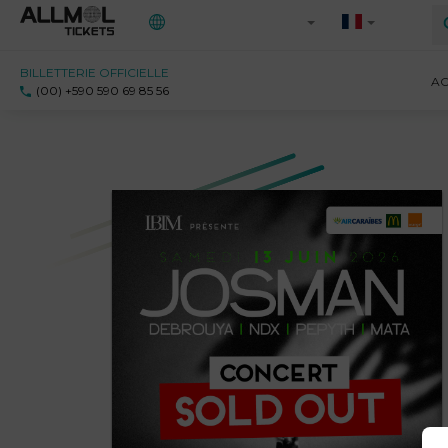
BILLETTERIE OFFICIELLE
Toutes les régions
AC
(00) +590 590 69 85 56
971 - Guadeloupe
972 - Martinique
973 - Guyane
Ile-de-France
Saint-Martin