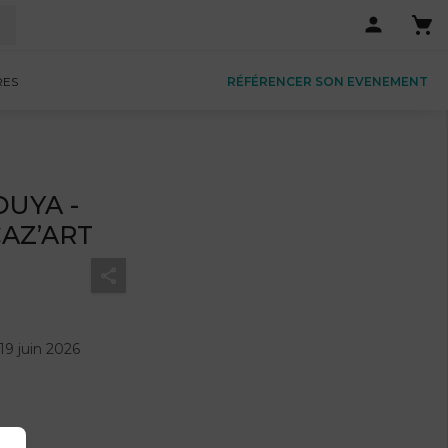
RES
RÉFÉRENCER SON EVENEMENT
OUYA -
CAZ’ART
19 juin 2026