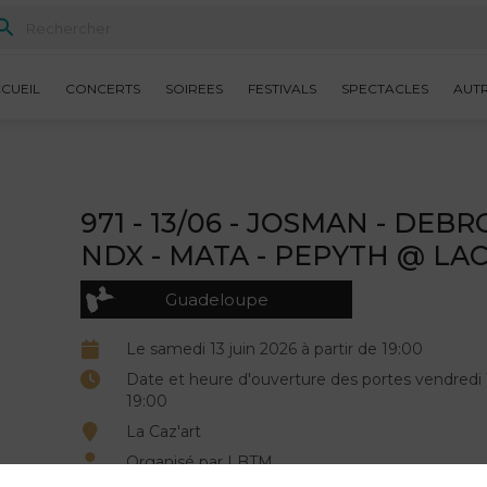
CUEIL
CONCERTS
SOIREES
FESTIVALS
SPECTACLES
AUT
971 - 13/06 - JOSMAN - DEBR
NDX - MATA - PEPYTH @ LA
Guadeloupe
Le samedi 13 juin 2026 à partir de 19:00
Date et heure d'ouverture des portes vendredi 
19:00
La Caz'art
Organisé par LBTM.