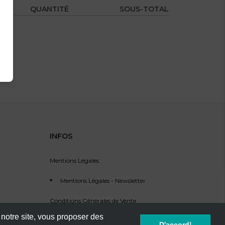
QUANTITÉ
SOUS-TOTAL
INFOS
Mentions Légales
Mentions Légales - Newsletter
Conditions Générales de Vente
 notre site, vous proposer des
Service Clients - SAV
D'accord!