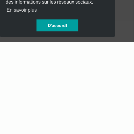
des informations sur les réseaux sociaux.
CATÉGORIES
En savoir plus
CONCERTS
D'accord!
SOIREES
FESTIVALS
SPECTACLES
AUTRES
INFOS
Mentions Légales
Mentions Légales - Newsletter
Conditions Générales de Vente