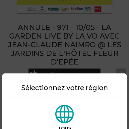
ANNULE - 971 - 10/05 - LA
GARDEN LIVE BY LA VO AVEC
JEAN-CLAUDE NAIMRO @ LES
JARDINS DE L'HÔTEL FLEUR
D'EPÉE
Guadeloupe
Sélectionnez votre région
Le dimanche 10 mai 2026 à partir de 12:00
Les Jardins de l'Hôtel Fleur d'Epée - Le Gosier
Organisé par KRB Prod.
TOUS
DESCRIPTION DU PRODUIT