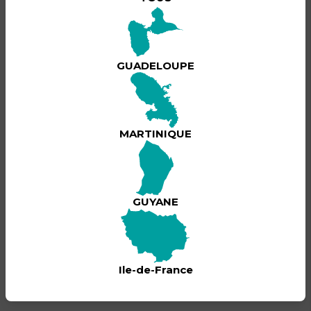
LA GARDEN LIVE by LA VO avec Jean-Claude
NAIMRO à Les Jardins de l'Hôtel Fleur d'Epée
GUADELOUPE
ÉVÈNEMENT ANNULÉ
MARTINIQUE
GUYANE
Ile-de-France