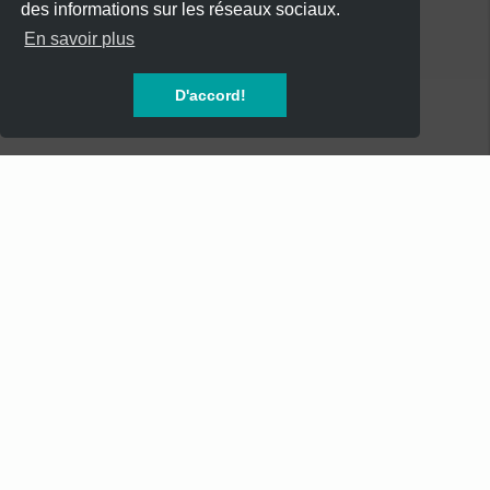
des informations sur les réseaux sociaux.
CATÉGORIES
En savoir plus
CONCERTS
D'accord!
SOIREES
FESTIVALS
SPECTACLES
AUTRES
INFOS
Mentions Légales
Mentions Légales - Newsletter
Conditions Générales de Vente