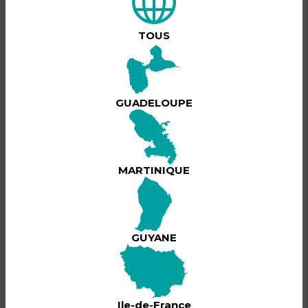
Le 24 avril, Gazo sera en concert au Palais des du Gosier
pour une date exceptionnelle en Guadeloupe
TOUS
C’est la toute première fois qu’il se produit ici dans ce
format. Une seule date, une seule scène, une
scénographie pensée spécialement pour l’événement.
Dès 17h, le lieu ouvrira ses portes pour une soirée intense,
et unique.
GUADELOUPE
Ambiance puissante, public chaud, énergie brute
Lire plus
Tout est réuni pour vivre un moment fort, différent de ce
qu’on a l’habitude de voir.
MARTINIQUE
Un concert unique, une expérience à part, un rendez-
vous à ne pas manquer
ÉVÈNEMENT ANNULÉ
GUYANE
Ile-de-France