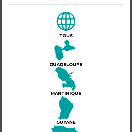
Le groupe HUNTRIX est un trio féminin de 3 filles
RUMI, MIRA, ZOEY chasseuses de démons et chanteuses de
KPOP.
Il succède au groupe des Sunlights Sisters dont Céline et la
mère de Rumi faisaient partie.
Formé par Céline, le but du groupe est d'obtenir le Hoomon d'OR.
TOUS
Pour ce faire le trio doit affronter tous les demons et en finir avec
Lire plus
leur chefs Gwi-Ma
GUADELOUPE
BILLETTERIE
MARTINIQUE
Cet événement est passé !
GUYANE