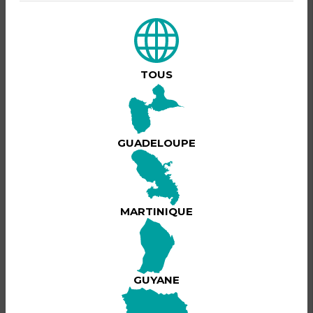
DESCRIPTION DU PRODUIT
Le concert tant attendu de Fanny J au palais des sports
est programmé !
La Diva du Zouk, Fanny J est de retour pour un concert
TOUS
LIVE accompagnée de ses musiciens et elle vous
interprétera tous ses classiques : Ancrée à ton port, Je
l’aime , OKAY, Dis Le Moi, Aucune Larme, Je l’attendrai,
Palé mais également les tubes de son nouvel album
comme Cordialement...
GUADELOUPE
Lire plus
MARTINIQUE
BILLETTERIE
GUYANE