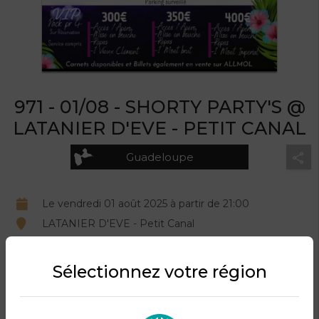
971 - 01/08 - SHORTY PARTY'S @
LATANIER D'EVE - PETIT CANAL
Guadeloupe
Le vendredi 01 août 2025 à partir de 21:00
LATANIER D'EVE - Petit Canal
Organisé par VITAMYN’97.
Sélectionnez votre région
DESCRIPTION DU PRODUIT
Retrouvez la SHORTY PARTY'S à LATANIER D'EVE